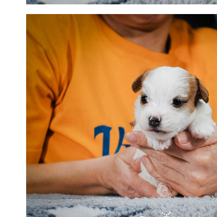
Щенок Джек Рассел терьера жесткошерстного. Девочка 1. Бел