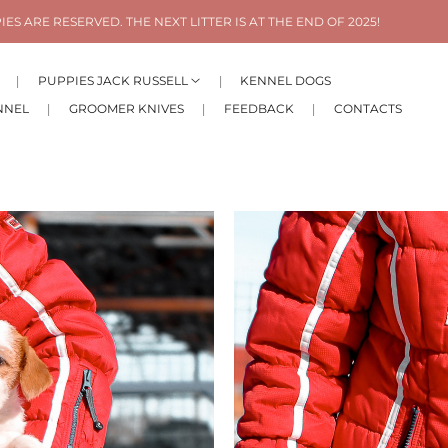
. THE NEXT LITTER IS AT THE END OF 2025!
ALL PUP
PUPPIES JACK RUSSELL
KENNEL DOGS
NNEL
GROOMER KNIVES
FEEDBACK
CONTACTS