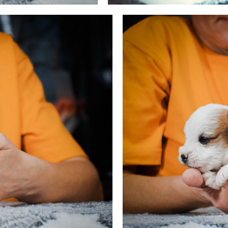
о-рыжая. др. 05.01.2026
Щенок Джек Рассел терьера жесткош