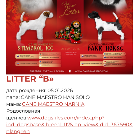
LITTER “В»
дата рождения: 05.01.2026
папа: CANE MAESTRO HAN SOLO
мама:
CANE MAESTRO NARNIA
Родословная
щенков:
www.dogsfiles.com/index.php?
ind=dogsbase& breed=117& op=view& did=367 590&
nlang=en